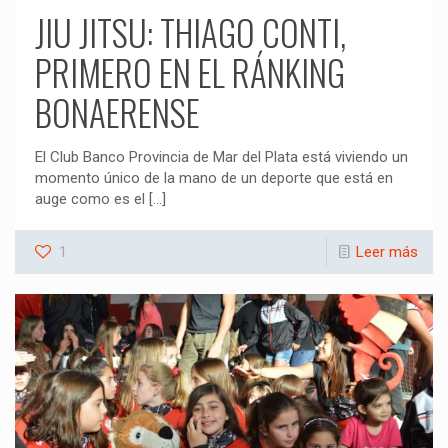
JIU JITSU: THIAGO CONTI,
PRIMERO EN EL RÁNKING
BONAERENSE
El Club Banco Provincia de Mar del Plata está viviendo un
momento único de la mano de un deporte que está en
auge como es el
[…]
1
Leer más