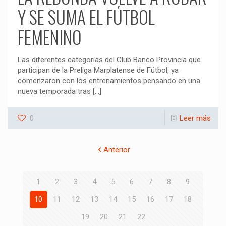
Y SE SUMA EL FÚTBOL
FEMENINO
Las diferentes categorías del Club Banco Provincia que
participan de la Preliga Marplatense de Fútbol, ya
comenzaron con los entrenamientos pensando en una
nueva temporada tras
[…]
0
Leer más
Anterior
1
2
3
4
5
6
7
8
9
10
11
12
13
14
15
16
17
18
19
20
21
22